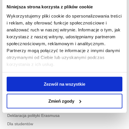
wieloletni.
Niniejsza strona korzysta z plików cookie
Z przyjemnością informujemy, że Akademia Humanistyczno-
Wykorzystujemy pliki cookie do spersonalizowania treści
Ekonomiczna w Łodzi (Kod Erasmusa: PL LODZ07)otrzymała
i reklam, aby oferować funkcje społecznościowe i
Erasmus Charter for Higher Education na lata 2021 - 2027 i będzie
analizować ruch w naszej witrynie. Informacje o tym, jak
realizować projekty w ramach nowego unijnego programu Erasmus+.
korzystasz z naszej witryny, udostępniamy partnerom
Program Erasmus+ wspiera edukację, szkolenia, inicjatywy
społecznościowym, reklamowym i analitycznym.
młodzieżowe oraz sportowe w całej Europie przewidziane na lata
Partnerzy mogą połączyć te informacje z innymi danymi
2021-2027.
otrzymanymi od Ciebie lub uzyskanymi podczas
korzystania z ich usług.
Erasmus Charter
O nas
Aktualności
Zezwól na wszystkie
Program Erasmus+
O programie
Zmień zgody
Karta ECHE
Deklaracja polityki Erasmusa
Dla studentów