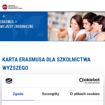
Jump to navigation
KARTA ERASMUSA DLA SZKOLNICTWA
WYŻSZEGO
czyli Erasmus Charter for Higher Education jest dokumentem
uprawniającym szkoły wyższe do udziału w programie Erasmus+.
Stanowi rodzaj certyfikatu umożliwiający uczelni ubieganie się o
Zgoda
Szczegóły
O plikach cookies
fundusze na konkretne działania przewidziane programem. Karta
Uczelni Erasmusa nadawana jest przez Komisję Europejską na okres