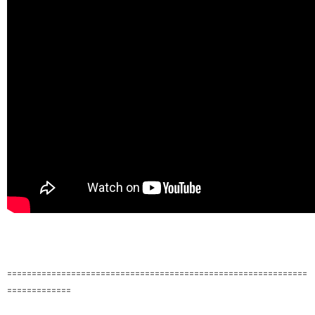
=============================================================
=============